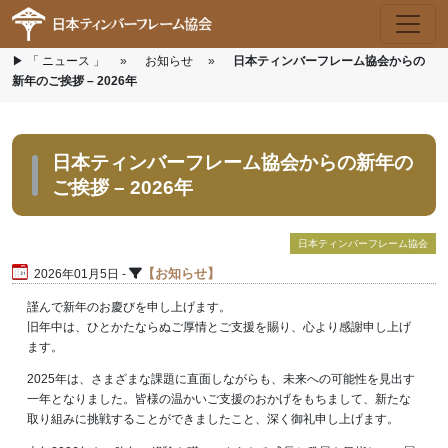
▶
Skip to main content
「 ニュース 」
»
お知らせ
»
日本ティンバーフレーム協会からの
新年のご挨拶 – 2026年
日本ティンバーフレーム協会からの新年の
ご挨拶 – 2026年
日本ティンバーフレーム協会
お知らせ
2026年01月5日 -
謹んで新年のお慶びを申し上げます。
旧年中は、ひとかたならぬご厚情とご支援を賜り、心より感謝申し上げ
ます。
2025年は、さまざまな課題に直面しながらも、未来への可能性を見出す
一年となりました。皆様の温かいご支援のおかげをもちまして、新たな
取り組みに挑戦することができましたこと、深く御礼申し上げます。