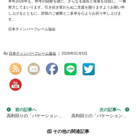
本年2026年も、昨年の経験を礎に、さらなる成長と発展を目指し、一層
努力してまいります。引き続き変わらぬご支援を賜りますようお願い申
し上げるとともに、皆様のご健勝とご多幸を心よりお祈り申し上げま
す。
日本ティンバーフレーム協会
By
日本ティンバーフレーム協会
｜ 2026年01月5日
Set Youtube Channel ID
投稿ナビゲーション
前の記事へ
次の記事へ
高利回りの「バケーションレンタル投資」とは？【中編】
高利回りの「バケーションレンタル投資」とは？【後編】
その他の関連記事