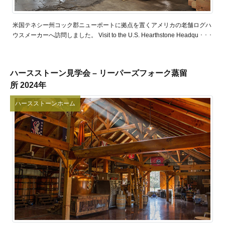
米国テネシー州コック郡ニューポートに拠点を置くアメリカの老舗ログハ
ウスメーカーへ訪問しました。 Visit to the U.S. Hearthstone Headqu ･ ･ ･
ハースストーン見学会 – リーパーズフォーク蒸留
所 2024年
ハースストーンホーム