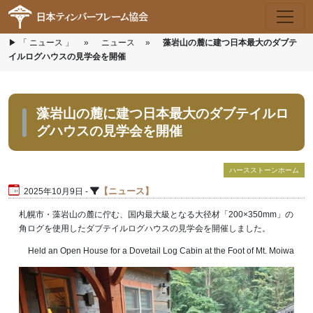
▶
Skip to main content
「 ニュース 」
»
ニュース
»
藻岩山の麓に建つ日本最大のダブテ
イルログハウスの見学会を開催
藻岩山の麓に建つ日本最大のダブテイルロ
グハウスの見学会を開催
ハースストーンホーム
ニュース
2025年10月9日 -
札幌市・藻岩山の麓に佇む、国内最大級となる大径材「200×350mm」の
角ログを使用したダブテイルログハウスの見学会を開催しました。
Held an Open House for a Dovetail Log Cabin at the Foot of Mt. Moiwa