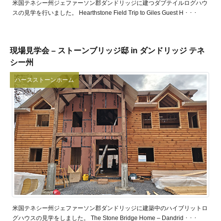
米国テネシー州ジェファーソン郡ダンドリッジに建つダブテイルログハウ
スの見学を行いました。 Hearthstone Field Trip to Giles Guest H ･ ･ ･
現場見学会 – ストーンブリッジ邸 in ダンドリッジ テネ
シー州
ハースストーンホーム
米国テネシー州ジェファーソン郡ダンドリッジに建築中のハイブリットロ
グハウスの見学をしました。 The Stone Bridge Home – Dandrid ･ ･ ･