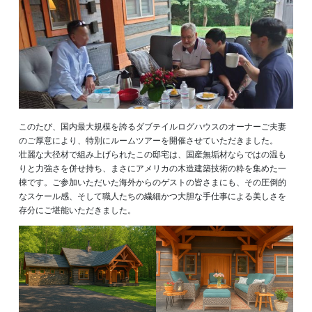
このたび、国内最大規模を誇るダブテイルログハウスのオーナーご夫妻
のご厚意により、特別にルームツアーを開催させていただきました。
壮麗な大径材で組み上げられたこの邸宅は、国産無垢材ならではの温も
りと力強さを併せ持ち、まさにアメリカの木造建築技術の粋を集めた一
棟です。ご参加いただいた海外からのゲストの皆さまにも、その圧倒的
なスケール感、そして職人たちの繊細かつ大胆な手仕事による美しさを
存分にご堪能いただきました。