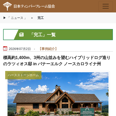
▶
Skip to main content
「 ニュース 」
»
完工
「完工」一覧
事例紹介
2026年07月2日 -
標高約1,400m、3州の山並みを望むハイブリッドログ造り
のラツィオス邸 in バナーエルク ノースカロライナ州
ハースストーンホーム