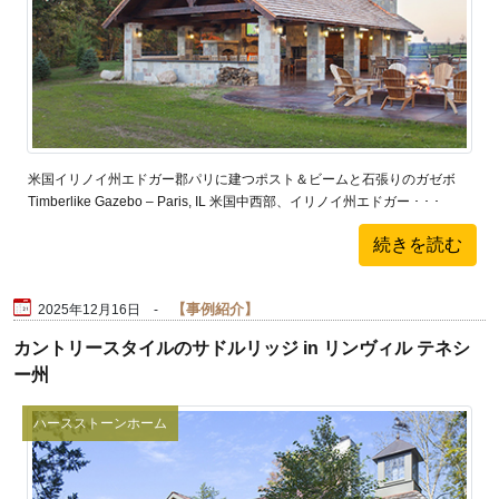
米国イリノイ州エドガー郡パリに建つポスト＆ビームと石張りのガゼボ
Timberlike Gazebo – Paris, IL 米国中西部、イリノイ州エドガー ･ ･ ･
続きを読む
事例紹介
2025年12月16日 -
カントリースタイルのサドルリッジ in リンヴィル テネシ
ー州
ハースストーンホーム