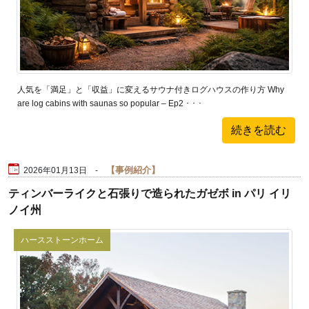
人気を「満足」と「収益」に変えるサウナ付きログハウスの作り方 Why
are log cabins with saunas so popular – Ep2 ･ ･ ･
続きを読む
事例紹介
2026年01月13日 -
ティンバーライクと石張りで造られたガゼボ in パリ イリ
ノイ州
ハースストーンホーム